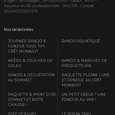
d'agent de voyages : IM025230001 - Garant : APST -
Assureur en RC professionnelle : HISCOX - Contrat :
HSXIN320020137A
Nos randonnées
JOURNÉE RANDO &
RANDO AQUATIQUE
FONDUE SOUS TIPI -
CRÊT MONNIOT
APÉRO & COUCHER DE
RANDO & MARCHÉS DE
SOLEIL
PRODUCTEURS
RANDO & DÉGUSTATION
RAQUETTE PLEINE LUNE
AU SOMMET
ET FONDUE AU CRÊT
MONNIOT
RAQUETTE & MONT D'OR :
UN PETIT CREUX ? UNE
SOMMET ET BOÎTE
FONDUE AU VAN !
CHAUDE !
IDÉE SÉJOURS
LE BISON TRAIL