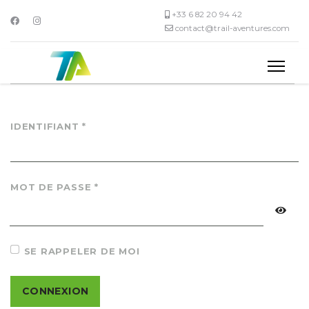
+33 6 82 20 94 42
contact@trail-aventures.com
IDENTIFIANT
*
MOT DE PASSE
*
AFFI
SE RAPPELER DE MOI
CONNEXION